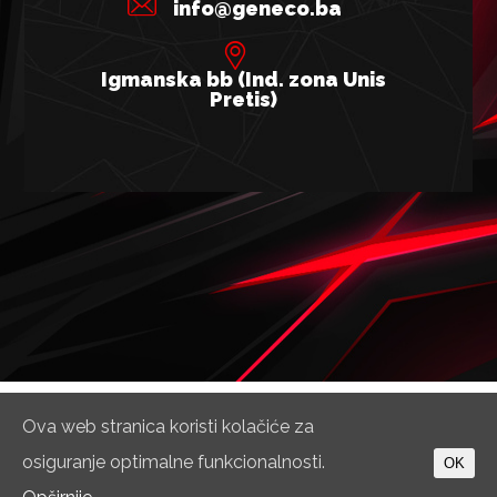
info@geneco.ba
Igmanska bb (Ind. zona Unis
Pretis)
© Copyright 2026. Geneco d.o.o.
O nama
Kontakt
Ova web stranica koristi kolačiće za
osiguranje optimalne funkcionalnosti.
OK